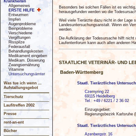
Krankheiten
Allgemeines
Besonders bei solchen Fällen ist es wichtig
ERSTE HILFE
herausgefunden werden wo die Todesursach
Entwurmen
Impfen
Weil viele Tierärzte dazu nicht in der Lage
Augenprobleme
Landesuntersuchungsanstalt. Wenn ein Vers
Beinprobleme
werden.
Verschiedene
Vergiftungen
Die Aufklärung der Todesursache hilft nich
Risspilze
Laufentenforum kann auch allen anderen Hal
Federausfall
Behandlungskosten
Medikament eingeben
Medikam. Dosierung
STAATLICHE VETERINÄR- UND 
Zwangsernährung
Vitamine
Baden-Württemberg
Untersuchungsämter
Staatl. Tierärztliches Untersu
Was tue ich wenn ...
Aufstallungsgebot
Czernyring 22
69115 Heidelberg
Tierschutz
Tel.: +49 / 6221 / 2 36 02
Laufitreffen 2002
Einzugsgebiet:
Presse
Regierungsbezirk Karlsruhe 
rent-an-ent
Staatl. Tierärztliches Untersu
Bücher
Azenbergstr. 16