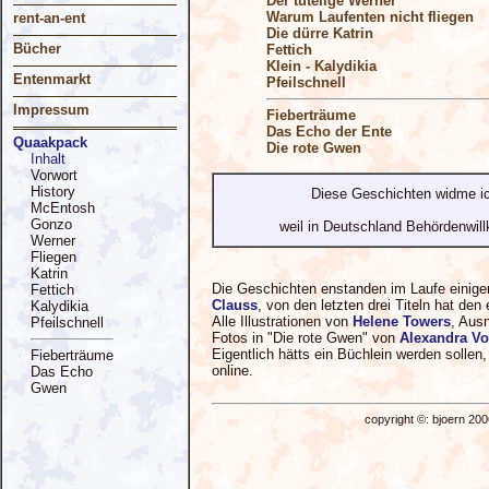
Der tütelige Werner
Warum Laufenten nicht fliegen
rent-an-ent
Die dürre Katrin
Bücher
Fettich
Klein - Kalydikia
Entenmarkt
Pfeilschnell
Impressum
Fieberträume
Das Echo der Ente
Quaakpack
Die rote Gwen
Inhalt
Vorwort
History
Diese Geschichten widme ich
McEntosh
Gonzo
weil in Deutschland Behördenwill
Werner
Fliegen
Katrin
Die Geschichten enstanden im Laufe einiger
Fettich
Clauss
, von den letzten drei Titeln hat den
Kalydikia
Alle Illustrationen von
Helene Towers
, Aus
Pfeilschnell
Fotos in "Die rote Gwen" von
Alexandra Vo
Eigentlich hätts ein Büchlein werden sollen
Fieberträume
online.
Das Echo
Gwen
copyright ©: bjoern 200