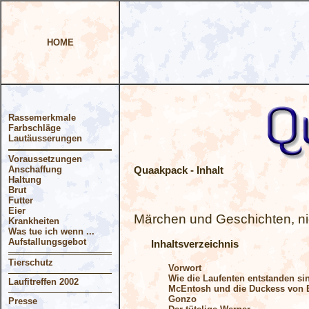
HOME
Rassemerkmale
Farbschläge
Lautäusserungen
Voraussetzungen
Anschaffung
Quaakpack - Inhalt
Haltung
Brut
Futter
Eier
Märchen und Geschichten, nic
Krankheiten
Was tue ich wenn ...
Aufstallungsgebot
Inhaltsverzeichnis
Tierschutz
Vorwort
Wie die Laufenten entstanden si
Laufitreffen 2002
McEntosh und die Duckess von 
Gonzo
Presse