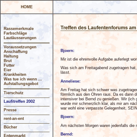
HOME
Treffen des Laufentenforums am 
Rassemerkmale
Farbschläge
Lautäusserungen
Voraussetzungen
Bjoern:
Anschaffung
Haltung
Mir ist die ehrenvolle Aufgabe auferlegt wor
Brut
Futter
Was sich am Freitagabend zugetragen hat, k
Eier
lässt.
Krankheiten
Was tue ich wenn ...
Anneliese:
Aufstallungsgebot
Am Freitag hat sich schwer was zugetragen.
Tierschutz
förmlich aus den Ohren raus. Da es dann d
intensiver bei Bernd zu genießen. Wir (ich
Laufitreffen 2002
wurde mir schmerzlich klar, als mir am n
war wohl eine verpasste Gelegenheit, SEIN
Presse
Bjoern:
rent-an-ent
Am nächsten Morgen waren jedenfalls die 
Bücher
Bernd:
Entenmarkt