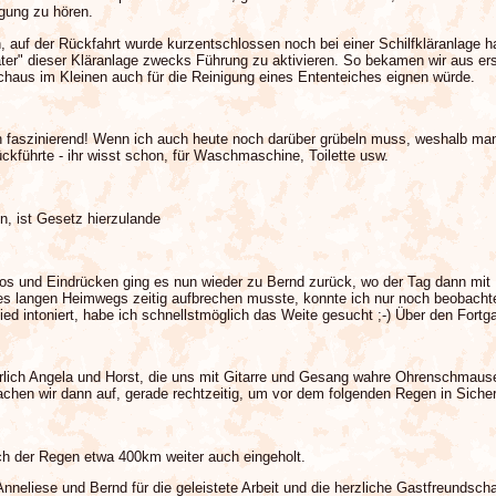
gung zu hören.
, auf der Rückfahrt wurde kurzentschlossen noch bei einer Schilfkläranlage h
Vater" dieser Kläranlage zwecks Führung zu aktivieren. So bekamen wir aus er
rchaus im Kleinen auch für die Reinigung eines Ententeiches eignen würde.
h faszinierend! Wenn ich auch heute noch darüber grübeln muss, weshalb man 
rückführte - ihr wisst schon, für Waschmaschine, Toilette usw.
n, ist Gesetz hierzulande
Infos und Eindrücken ging es nun wieder zu Bernd zurück, wo der Tag dann mi
s langen Heimwegs zeitig aufbrechen musste, konnte ich nur noch beobachten
ied intoniert, habe ich schnellstmöglich das Weite gesucht ;-) Über den Fortg
rlich Angela und Horst, die uns mit Gitarre und Gesang wahre Ohrenschmaus
brachen wir dann auf, gerade rechtzeitig, um vor dem folgenden Regen in Sich
ich der Regen etwa 400km weiter auch eingeholt.
nneliese und Bernd für die geleistete Arbeit und die herzliche Gastfreundscha