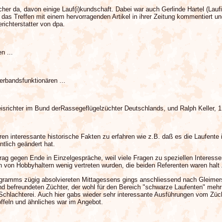
r da, davon einige Lauf(i)kundschaft. Dabei war auch Gerlinde Hartel (Laufi
s Treffen mit einem hervorragenden Artikel in ihrer Zeitung kommentiert u
erichterstatter von dpa.
n ...
rbandsfunktionären ...
richter im Bund derRassegeflügelzüchter Deutschlands, und Ralph Keller, 1.
aren interessante historische Fakten zu erfahren wie z.B. daß es die Laufente
ntlich geändert hat.
rtrag gegen Ende in Einzelgespräche, weil viele Fragen zu speziellen Interes
 von Hobbyhaltern wenig vertreten wurden, die beiden Referenten waren halt Zü
amms zügig absolviereten Mittagessens gings anschliessend nach Gleimers
 befreundeten Züchter, der wohl für den Bereich "schwarze Laufenten" mehrm
Schlachterei. Auch hier gabs wieder sehr interessante Ausführungen vom Züch
offeln und ähnliches war im Angebot.