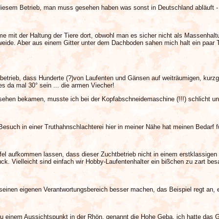
diesem Betrieb, man muss gesehen haben was sonst in Deutschland abläuft - 
me mit der Haltung der Tiere dort, obwohl man es sicher nicht als Massenhal
eide. Aber aus einem Gitter unter dem Dachboden sahen mich halt ein paar Tr
tbetrieb, dass Hunderte (?)von Laufenten und Gänsen auf weiträumigen, kurz
s da mal 30° sein ... die armen Viecher!
 sehen bekamen, musste ich bei der Kopfabschneidemaschine (!!!) schlicht u
 Besuch in einer Truthahnschlachterei hier in meiner Nähe hat meinen Bedarf 
ifel aufkommen lassen, dass dieser Zuchtbetrieb nicht in einem erstklassige
k. Vielleicht sind einfach wir Hobby-Laufentenhalter ein bißchen zu zart bes
einen eigenen Verantwortungsbereich besser machen, das Beispiel regt an, e
u einem Aussichtspunkt in der Rhön, genannt die Hohe Geba, ich hatte das G