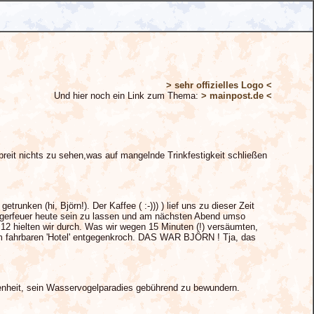
> sehr offizielles Logo <
Und hier noch ein Link zum Thema:
> mainpost.de <
breit nichts zu sehen,was auf mangelnde Trinkfestigkeit schließen
nken (hi, Björn!). Der Kaffee ( :-))) ) lief uns zu dieser Zeit
 Lagerfeuer heute sein zu lassen und am nächsten Abend umso
 12 hielten wir durch. Was wir wegen 15 Minuten (!) versäumten,
m fahrbaren 'Hotel' entgegenkroch. DAS WAR BJÖRN ! Tja, das
enheit, sein Wasservogelparadies gebührend zu bewundern.