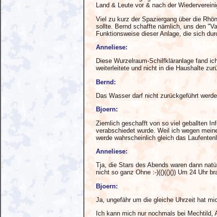
Land & Leute vor & nach der Wiedervereini
Viel zu kurz der Spaziergang über die Rhön
sollte. Bernd schaffte nämlich, uns den "
Funktionsweise dieser Anlage, die sich du
Anneliese:
Diese Wurzelraum-Schilfkläranlage fand ic
weiterleitete und nicht in die Haushalte zu
Bernd:
Das Wasser darf nicht zurückgeführt werde
Bjoern:
Ziemlich geschafft von so viel geballten 
verabschiedet wurde. Weil ich wegen meine
werde wahrscheinlich gleich das Laufentenl
Anneliese:
Tja, die Stars des Abends waren dann natü
nicht so ganz Ohne :-)(()(()()) Um 24 Uhr 
Bjoern:
Ja, ungefähr um die gleiche Uhrzeit hat m
Ich kann mich nur nochmals bei Mechtild, A