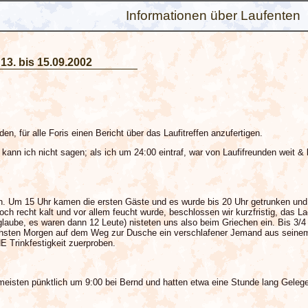
Informationen über Laufenten
13. bis 15.09.2002
den, für alle Foris einen Bericht über das Laufitreffen anzufertigen.
ann ich nicht sagen; als ich um 24:00 eintraf, war von Laufifreunden weit & 
 Um 15 Uhr kamen die ersten Gäste und es wurde bis 20 Uhr getrunken und getru
och recht kalt und vor allem feucht wurde, beschlossen wir kurzfristig, das
 glaube, es waren dann 12 Leute) nisteten uns also beim Griechen ein. Bis 3/4
ächsten Morgen auf dem Weg zur Dusche ein verschlafener Jemand aus seine
E Trinkfestigkeit zuerproben.
meisten pünktlich um 9:00 bei Bernd und hatten etwa eine Stunde lang Geleg