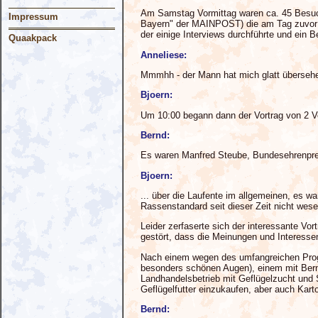
Am Samstag Vormittag waren ca. 45 Besuche
Impressum
Bayern" der MAINPOST) die am Tag zuvor da
der einige Interviews durchführte und ein B
Quaakpack
Anneliese:
Mmmhh - der Mann hat mich glatt übersehe
Bjoern:
Um 10:00 begann dann der Vortrag von 2 Ve
Bernd:
Es waren Manfred Steube, Bundesehrenpreis
Bjoern:
... über die Laufente im allgemeinen, es w
Rassenstandard seit dieser Zeit nicht wese
Leider zerfaserte sich der interessante Vo
gestört, dass die Meinungen und Interessen
Nach einem wegen des umfangreichen Progr
besonders schönen Augen), einem mit Bernd
Landhandelsbetrieb mit Geflügelzucht und 
Geflügelfutter einzukaufen, aber auch Kart
Bernd: