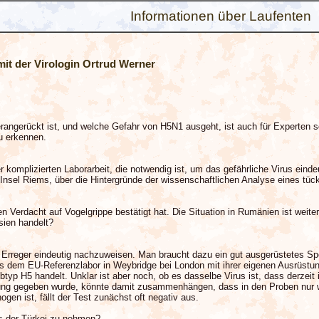
Informationen über Laufenten
mit der Virologin Ortrud Werner
rangerückt ist, und welche Gefahr von H5N1 ausgeht, ist auch für Experten sc
zu erkennen.
r komplizierten Laborarbeit, die notwendig ist, um das gefährliche Virus eindeu
r Insel Riems, über die Hintergründe der wissenschaftlichen Analyse eines tüc
en Verdacht auf Vogelgrippe bestätigt hat. Die Situation in Rumänien ist weit
sien handelt?
n Erreger eindeutig nachzuweisen. Man braucht dazu ein gut ausgerüstetes Sp
 dem EU-Referenzlabor in Weybridge bei London mit ihrer eigenen Ausrüstung 
yp H5 handelt. Unklar ist aber noch, ob es dasselbe Virus ist, dass derzeit i
g gegeben wurde, könnte damit zusammenhängen, dass in den Proben nur we
en ist, fällt der Test zunächst oft negativ aus.
us der Türkei zu nehmen?