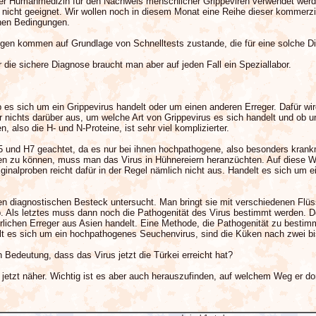
 der Humanmedizin für den Nachweis menschlicher Grippeviren verwendet werd
t nicht geeignet. Wir wollen noch in diesem Monat eine Reihe dieser kommerzie
hen Bedingungen.
en kommen auf Grundlage von Schnelltests zustande, die für eine solche Di
die sichere Diagnose braucht man aber auf jeden Fall ein Speziallabor.
b es sich um ein Grippevirus handelt oder um einen anderen Erreger. Dafür wir
r nichts darüber aus, um welche Art von Grippevirus es sich handelt und ob un
also die H- und N-Proteine, ist sehr viel komplizierter.
 und H7 geachtet, da es nur bei ihnen hochpathogene, also besonders krankm
en zu können, muss man das Virus in Hühnereiern heranzüchten. Auf diese 
iginalproben reicht dafür in der Regel nämlich nicht aus. Handelt es sich u
en diagnostischen Besteck untersucht. Man bringt sie mit verschiedenen Flüss
. Als letztes muss dann noch die Pathogenität des Virus bestimmt werden. 
rlichen Erreger aus Asien handelt. Eine Methode, die Pathogenität zu besti
t es sich um ein hochpathogenes Seuchenvirus, sind die Küken nach zwei bis
 Bedeutung, dass das Virus jetzt die Türkei erreicht hat?
s jetzt näher. Wichtig ist es aber auch herauszufinden, auf welchem Weg er d
.