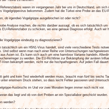
en Referenzlabors waren im vergangenen Jahr bei uns in Deutschland, um sich
 Vogelgrippevirus bekommen. Zudem hat die Türkei eine Probe an das EU-Re
en, ob irgendwo Vogelgrippe ausgebrochen ist oder nicht?
obe Analyse machen, die nichts darüber aussagt, ob es sich tatsächlich um da
as EU-Referenzlabor zu schicken, wo eine genaue Diagnose erfolgt. Auch wir 
ie Vogelgrippe eindeutig zu diagnostizieren?
h tatsächlich um ein H5N1-Virus handelt, sind viele verschiedene Tests notw
 Und selbst wenn man nach einer Reihe von Untersuchungen nachgewiesen ha
on aus Asien ist. Es kann sich auch um eine harmlose Variante handeln. Alle
chenerreger zu werden. Die EU-Richtlinie zur Bekämpfung der aviären Influe
Viren bekämpft werden, nicht nur die hochpathogenen. Auf jeden Fall dauert 
att geht und kein Test wiederholt werden muss, braucht man fünf bis sechs Tag
 unter enormem Druck stehen, so dass leicht Fehler passieren und Untersuc
lgrippe-Ausbruchs im Ural vor zwei Monaten liegen immer noch nicht vor.
oran das liegt und ob von dort Proben an ein Speziallabor geschickt wurden.
en werden?