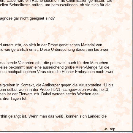
en. Dabei wird ein Rachenabstrich mit Chemikalien gemischt. Die
llen Schnelltests prüfen, um herauszufinden, ob sie sich für die
agnose gar nicht geeignet sind?
d untersucht, ob sich in der Probe genetisches Material von
d wie gefährlich er ist. Diese Untersuchung dauert ein bis zwei
achende Varianten gibt, die potenziell auch für den Menschen
Weise bekommt man eine ausreichend große Viren-Menge für die
m einen hochpathogenen Virus sind die Hühner-Embryonen nach zwei
igkeiten in Kontakt, die Antikörper gegen die Virusproteine H1 bis
Denn selbst wenn in der Probe H5N1 nachgewiesen wurde, heißt
mmen ist der Tierversuch. Dabei werden sechs Wochen alte
 drei Tagen tot.
orthin gelangt ist. Wenn man das weiß, können sich Länder, die
top