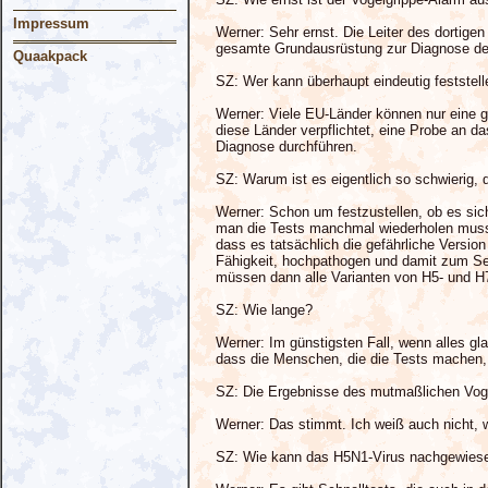
Impressum
Werner: Sehr ernst. Die Leiter des dortig
gesamte Grundausrüstung zur Diagnose des
Quaakpack
SZ: Wer kann überhaupt eindeutig feststell
Werner: Viele EU-Länder können nur eine gr
diese Länder verpflichtet, eine Probe an d
Diagnose durchführen.
SZ: Warum ist es eigentlich so schwierig, d
Werner: Schon um festzustellen, ob es sic
man die Tests manchmal wiederholen muss.
dass es tatsächlich die gefährliche Versi
Fähigkeit, hochpathogen und damit zum Seu
müssen dann alle Varianten von H5- und H7-
SZ: Wie lange?
Werner: Im günstigsten Fall, wenn alles gl
dass die Menschen, die die Tests machen,
SZ: Die Ergebnisse des mutmaßlichen Voge
Werner: Das stimmt. Ich weiß auch nicht, w
SZ: Wie kann das H5N1-Virus nachgewies