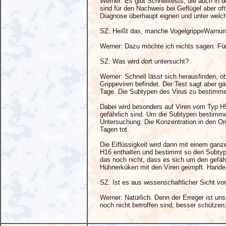
Werner: Es gibt Schnelltests, die auch in
sind für den Nachweis bei Geflügel aber of
Diagnose überhaupt eignen und unter welc
SZ: Heißt das, manche VogelgrippeWarnung
Werner: Dazu möchte ich nichts sagen. Für 
SZ: Was wird dort untersucht?
Werner: Schnell lässt sich herausfinden, o
Grippeviren befindet. Der Test sagt aber ga
Tage. Die Subtypen des Virus zu bestimmen, 
Dabei wird besonders auf Viren vom Typ H5
gefährlich sind. Um die Subtypen bestimm
Untersuchung. Die Konzentration in den Or
Tagen tot.
Die Eiflüssigkeit wird dann mit einem ganz
H16 enthalten und bestimmt so den Subtyp
das noch nicht, dass es sich um den gefäh
Hühnerküken mit den Viren geimpft. Handel
SZ: Ist es aus wissenschaftlicher Sicht von
Werner: Natürlich. Denn der Erreger ist un
noch nicht betroffen sind, besser schützen