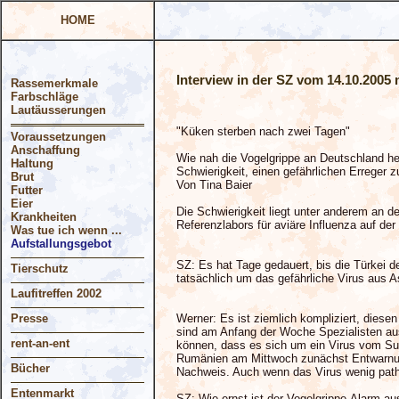
HOME
Interview in der SZ vom 14.10.2005 
Rassemerkmale
Farbschläge
Lautäusserungen
"Küken sterben nach zwei Tagen"
Voraussetzungen
Anschaffung
Wie nah die Vogelgrippe an Deutschland he
Haltung
Schwierigkeit, einen gefährlichen Erreger 
Brut
Von Tina Baier
Futter
Eier
Die Schwierigkeit liegt unter anderem an de
Krankheiten
Referenzlabors für aviäre Influenza auf de
Was tue ich wenn ...
Aufstallungsgebot
SZ: Es hat Tage gedauert, bis die Türkei d
Tierschutz
tatsächlich um das gefährliche Virus aus A
Laufitreffen 2002
Presse
Werner: Es ist ziemlich kompliziert, diese
sind am Anfang der Woche Spezialisten aus
rent-an-ent
können, dass es sich um ein Virus vom Subt
Rumänien am Mittwoch zunächst Entwarnun
Bücher
Nachweis. Auch wenn das Virus wenig pathog
Entenmarkt
SZ: Wie ernst ist der Vogelgrippe-Alarm a